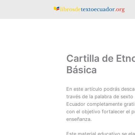
Ir
al
contenido
Cartilla de Et
Básica
En este artículo podrás desc
través de la palabra de sexto
Ecuador completamente gratis
con el objetivo fortalecer el p
enseñanza.
Este material educativo se el